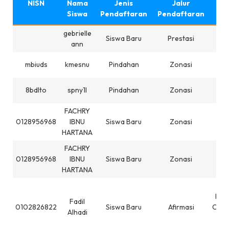
NISN
Nama
Jenis
Jalur
Se
Siswa
Pendaftaran
Pendaftaran
gebrielle
Siswa Baru
Prestasi
sma 
ann
mbiuds
kmesnu
Pindahan
Zonasi
e0q
8bdlto
spny1l
Pindahan
Zonasi
gjc
FACHRY
SD 
0128956968
IBNU
Siswa Baru
Zonasi
SU
HARTANA
FACHRY
SD 
0128956968
IBNU
Siswa Baru
Zonasi
SU
HARTANA
SMP
IST
Fadil
0102826822
Siswa Baru
Afirmasi
CIB
Alhadi
CI
CI