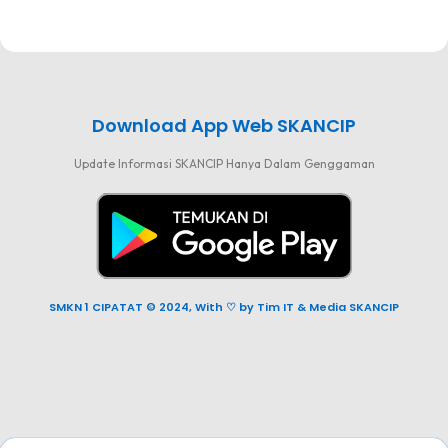
CI
Download App Web SKANCIP
Update Informasi SKANCIP Hanya Dalam Genggaman
SMKN 1 CIPATAT © 2024, With ♡ by Tim IT & Media SKANCIP