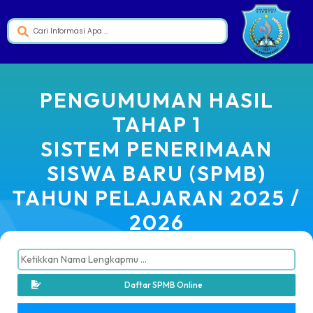
PENGUMUMAN HASIL
TAHAP 1
SISTEM PENERIMAAN
SISWA BARU (SPMB)
TAHUN PELAJARAN 2025 /
2026
Daftar SPMB Online