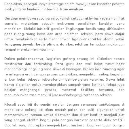
Pendidikan, sebagai upaya strategis dalam mewujudkan karakter peserta
didik yang berlandaskan nilai-nilai
Pancawaluya
.
Gerakan membawa sapu lidi ini bukanlah sekadar aktivitas kebersihan fisik
semata, melainkan sebuah instrumen pendidikan karakter yang
mendalam. Melalui inisiatif gerakan lingkungan bersih yang difokuskan
pada ruang-ruang kelas dan area halaman sekolah, para siswa diajak
untuk membiasakan serta menanamkan tiga pilar karakter utama, yakni:
tanggung jawab, kedisiplinan, dan kepedulian
terhadap lingkungan
tempat mereka menimba ilmu.
Dalam pelaksanaannya, kegiatan gotong royong ini dilakukan secara
terstruktur dan terbimbing. Para guru dan wali kelas turut hadir
mendampingi langsung para siswa di lapangan. Proses ini dirancang agar
terintegrasi erat dengan proses pendidikan, menjadikan setiap kegiatan
di luar kelas sebagai laboratorium pembelajaran karakter. Siswa tidak
hanya diajarkan untuk membersihkan sampah yang terlihat, tetapi juga
belajar menghargai proses, merawat fasilitas bersama, dan
menumbuhkan rasa memiliki (
sense of belonging
) terhadap sekolah.
Filosofi sapu lidi itu sendiri sejalan dengan semangat
sabilulungan
; di
mana satu batang lidi akan mudah patah dan sulit digunakan untuk
membersihkan, namun ketika disatukan dan diikat kuat, ia menjadi alat
yang sangat efektif. Begitu pula dengan karakter peserta didik SMKN 1
Cipatat, yang diharapkan menjadi kekuatan besar bagi kemajuan bangsa