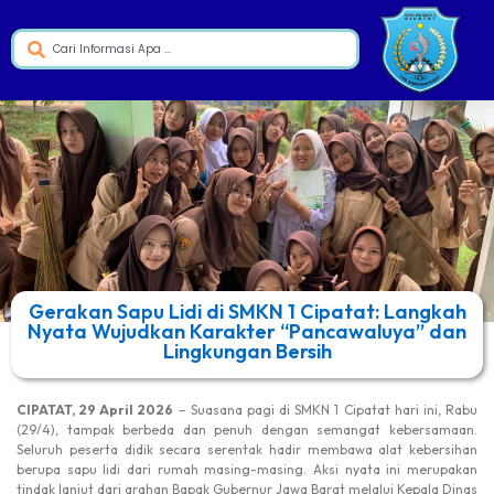
Gerakan Sapu Lidi di SMKN 1 Cipatat: Langkah
Nyata Wujudkan Karakter “Pancawaluya” dan
Lingkungan Bersih
CIPATAT, 29 April 2026
– Suasana pagi di SMKN 1 Cipatat hari ini, Rabu
(29/4), tampak berbeda dan penuh dengan semangat kebersamaan.
Seluruh peserta didik secara serentak hadir membawa alat kebersihan
berupa sapu lidi dari rumah masing-masing. Aksi nyata ini merupakan
tindak lanjut dari arahan Bapak Gubernur Jawa Barat melalui Kepala Dinas