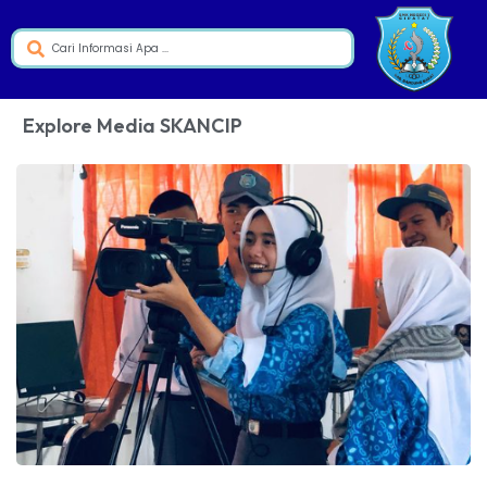
Explore Media SKANCIP